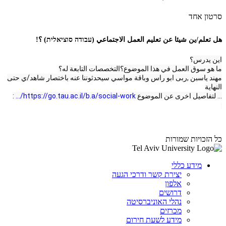
סרטון אחד
هل تعلم/ين شيئا عن تعليم العمل الاجتماعي (עבודה סוציאלית) ؟!
اين يدرس؟
ما هو سوق العمل في هذا الموضوع؟
التخصصات التابعة له؟
مهند ياسبن ,ربى ابو راس وباقة مواسي سيحدثوننا عنه باختصار شاهد/ي حتى
النهاية
... لتفاصيل اخرى عن الموضوع
https://go.tau.ac.il/b.a/social-work/...
:
כל הזכויות שמורות
מידע כללי
יצירת קשר ודרכי הגעה
אלפון
דרושים
נהלי האוניברסיטה
מכרזים
מידע לשעת חירום