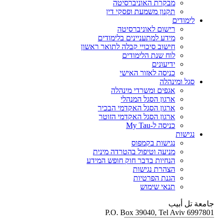
מבקרת האוניברסיטה
תקנון משמעת ופסקי דין
לימודים
רישום לאוניברסיטה
מידע למתעניינים בלימודים
חישוב סיכויי קבלה לתואר ראשון
לוח שנת הלימודים
ידיעונים
כניסה לאזור האישי
סגל ומינהלה
אגפים ומשרדי מינהלה
ארגון הסגל המנהלי
ארגון הסגל האקדמי הבכיר
ארגון הסגל האקדמי הזוטר
כניסה ל-My Tau
נגישות
נגישות בקמפוס
מניעה וטיפול בהטרדה מינית
הנחיות בדבר חוק חופש המידע
הצהרת נגישות
הגנת הפרטיות
תנאי שימוש
جامعة تل أبيب
P.O. Box 39040, Tel Aviv 6997801