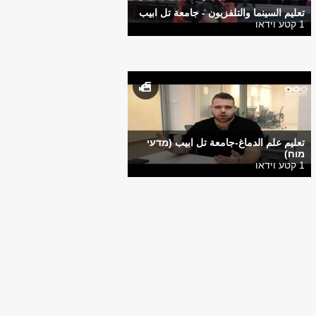
تعليم السينما والتلفزيون - جامعة تل ابيب
1 קטע וידאו
تعليم علم الدماغ-جامعة تل ابيب (מדעי
מוח)
1 קטע וידאו