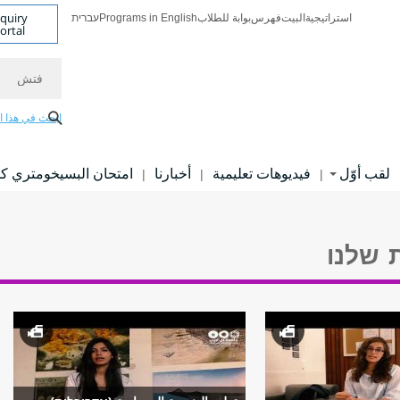
nquiry
استراتيجية
البيت
فهرس
بوابة للطلاب
Programs in English
עברית
ortal
فتش
ابحث في هذا ا
لقب أوّل
فيديوهات تعليمية
أخبارنا
امتحان البسيخومتري ك
|
|
|
ת שלנו