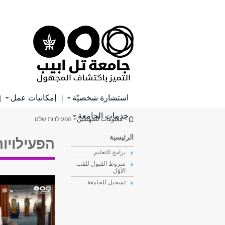
Main
Top
Content
menu
استشارة شخصيّة
إمكانيات عمل
|
|
خدمات الجامعة
You are here
>
معلومات للمهتمين
> הפעילויות שלנו
הפעילויו
الرئيسية
برامج التعليم
شروط القبول للقب
الأوّل
Pages
تسجيل للجامعة