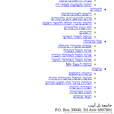
מבקרת האוניברסיטה
תקנון משמעת ופסקי דין
לימודים
רישום לאוניברסיטה
מידע למתעניינים בלימודים
חישוב סיכויי קבלה לתואר ראשון
לוח שנת הלימודים
ידיעונים
כניסה לאזור האישי
סגל ומינהלה
אגפים ומשרדי מינהלה
ארגון הסגל המנהלי
ארגון הסגל האקדמי הבכיר
ארגון הסגל האקדמי הזוטר
כניסה ל-My Tau
נגישות
נגישות בקמפוס
מניעה וטיפול בהטרדה מינית
הנחיות בדבר חוק חופש המידע
הצהרת נגישות
הגנת הפרטיות
תנאי שימוש
جامعة تل أبيب
P.O. Box 39040, Tel Aviv 6997801