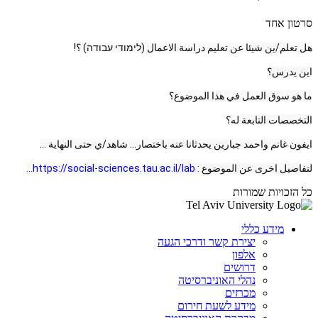
סרטון אחד
هل تعلم/ين شيئا عن تعليم دراسة الاعمال (לימודי עבודה) ؟!
اين يدرس؟
ما هو سوق العمل في هذا الموضوع؟
التخصصات التابعة له؟
ايفون غانم واحمد جبارين يحدثانا عنه باختصار... شاهد/ي حتى النهاية ...
لتفاصيل اخرى عن الموضوع :
https://social-sciences.tau.ac.il/lab...
כל הזכויות שמורות
מידע כללי
יצירת קשר ודרכי הגעה
אלפון
דרושים
נהלי האוניברסיטה
מכרזים
מידע לשעת חירום