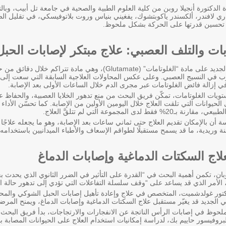
 الدكتورة أنجيلا روبن من كلية العلوم الطبية والصحية في جامعة تل أبيب، وبا
 لافندر، ألكسندر ياكوبتشوك، يفغيني بنياس وروت بلاتوفيسكي، في تقليل الضر
 تحسين قدرتها على الحركة بشكل ملحوظ.
هابات والتلف العصبي: علاج مبتكر لإصابات الحب
يركّز النهج العلاجي الجديد على مادة “الغلوتامات” (Glutamate)، 
 في النسيج العصبي. وعلى عكس المحاولات العلاجية السابقة التي سعت إلى ت
في إزالة فائض الغلوتامات عبر مجرى الدم خلال الساعات الأولى بعد الإصابة.
ات الغلوتامات، تمكّن فريق البحث من منع تدهور الخلايا العصبية، والحفاظ ع
لحيوانات التي تلقت العلاج خلال اليومين الأولين من الإصابة. كما تحسّن الأداء
 أن بالإمكان تقديم العلاج حتى ثماني ساعات بعد الإصابة، وهو ما يجعله علاجًا ع
 وريدية، ما قد يسمح مستقبلًا لطواقم الإسعاف والأطباء الميدانيين باستخدامه
لاج السكتات الدماغية وإصابات الدماغ
ن، تكمن أهمية البحث في “القدرة على التأثير في الضرر الثانوي الذي يحدث بعد
، الأمر الذي قد يساعد على “وقف سلسلة التفاعلات التي تؤدي إلى تدهور حالة ا
تور غولدشميت، المتخصص في علاج وإعادة تأهيل إصابات الحبل الشوكي والمح
جي الجديد قد يغيّر مستقبل علاج السكتات الدماغية وإصابات الدماغ، ويمنح المرض
لحوظ في إصابات الرأس الناتجة عن الانفجارات والارتجاجات، بدأ فريق البحث تع
البروفيسور حاييم بك، لدراسة إمكانيات استخدام العلاج على الحيوانات المصابة ب