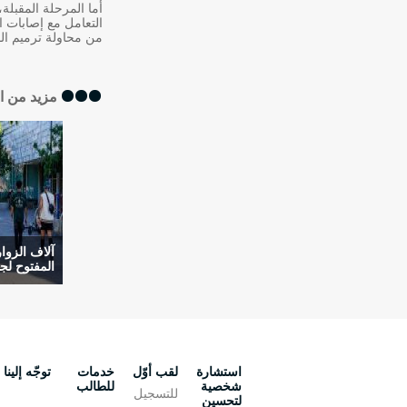
أما المرحلة المقبلة
التعامل مع إصابات ا
من محاولة ترميم الض
مزيد من ا
آلاف الزوا
المفتوح لج
استشارة
لقب أوّل
خدمات
توجّه إلينا
شخصية
للطالب
للتسجيل
لتحسين