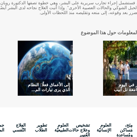
، فستشمل إجراء تجارب سريرية على البشر، وهي خطوة تصفها الدكتورة روبان بأنه
لحبل الشوكي والحالات العصبية الأخرى”. وإذا أثبت العلاج نجاحه لدى البشر أيض
رر بعد وقوعه، إلى منعه وتقليصه منذ اللحظات الأولى.
لمعلومات حول هذا الموضوع
ر في اليوم
إلى الأعماق فعلًا: النظام
امعة تل أبيب
الذي يرى تيارات الم...
مِنَح،
العلوم
تشخيص
العلوم
تطوير
العِلاج
جم
مَساكن
الإنسانيّة
وعلاج حالات
الطبيعيّة
الطلاب
النّفسي
الم
ومُساعدة
العُسر