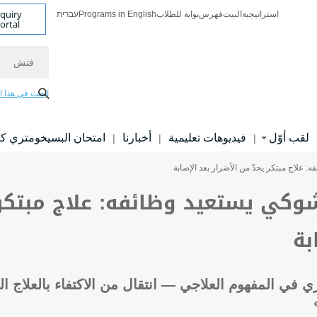
nquiry
استراتيجية
البيت
فهرس
بوابة للطلاب
Programs in English
עברית
ortal
فتش
ابحث في هذا ا
لقب أوّل
فيديوهات تعليمية
أخبارنا
امتحان البسيخومتري ك
|
|
|
 علاج مبتكر يحدّ من الأضرار بعد الإصابة
شوكي يستعيد وظائفه: علاج مبتكر ي
بة
ي في المفهوم العلاجي — انتقال من الاكتفاء بالعلاج الد