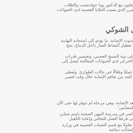
لتعاون مع الدكتور يونا جولدشمت والطلاب
ر الذي يصيب الخلايا العصبية لدى الحيوانات
ل الشوكي
وهي مادة تتراكم خلال دقائق من حدوث الإصابة، ما يؤدي إلى استجابة التهابية
عطيل النشاط الضار داخل الدماغ، نجح
لى بنية النسيج العصبي، وتحسين قدرات
 الحركي لدى الحيوانات المعالَجة ليصل إلى
مليًا وفعّالًا في حالات الطوارئ. ويُعطى
 للحد من تفاقم الإصابة خلال وقت قصير.
 الإصابة، وهي مرحلة لم تتوفر لها حتى الآن
لمصابين”.
اضر في مدرسة المهن الصحية باسم شتاير،
ى فرصًا أفضل للتعافي وإعادة التأهيل.
اونًا مع قسم التقنيات العصبية في وزارة
إصابات دماغية.