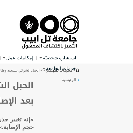
Main
Top
Content
menu
استشارة شخصيّة
إمكانيات عمل
|
|
خدمات الجامعة
You are here
>
معلومات للمهتمين
>
> الحبل الشوكي يستعيد وظائفه:
الرئيسية
الحبل ال
بعد الإصا
«إنه تغيير جذر
حجم الإصابة.»